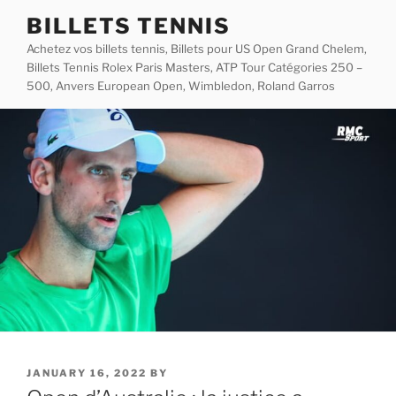
Skip
BILLETS TENNIS
to
Achetez vos billets tennis, Billets pour US Open Grand Chelem,
content
Billets Tennis Rolex Paris Masters, ATP Tour Catégories 250 –
500, Anvers European Open, Wimbledon, Roland Garros
POSTED
JANUARY 16, 2022
BY
ON