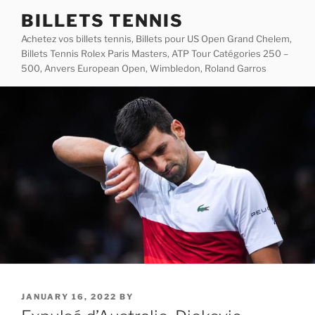
Skip
BILLETS TENNIS
to
Achetez vos billets tennis, Billets pour US Open Grand Chelem,
content
Billets Tennis Rolex Paris Masters, ATP Tour Catégories 250 –
500, Anvers European Open, Wimbledon, Roland Garros
POSTED
JANUARY 16, 2022
BY
ON