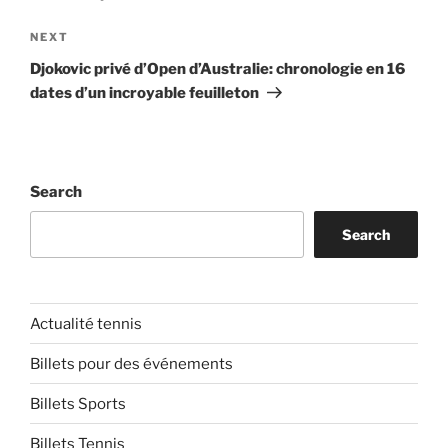
Next
NEXT
Post
Djokovic privé d’Open d’Australie: chronologie en 16
dates d’un incroyable feuilleton
Search
Search
Actualité tennis
Billets pour des événements
Billets Sports
Billets Tennis