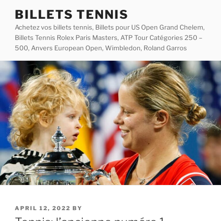
Skip
BILLETS TENNIS
to
Achetez vos billets tennis, Billets pour US Open Grand Chelem,
content
Billets Tennis Rolex Paris Masters, ATP Tour Catégories 250 –
500, Anvers European Open, Wimbledon, Roland Garros
POSTED
APRIL 12, 2022
BY
ON