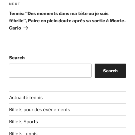
Next
NEXT
Post
Tennis: “Des moments dans ma tête où je suis
fébrile”, Paire en plein doute après sa sortie à Monte-
Carlo
Search
Search
Actualité tennis
Billets pour des événements
Billets Sports
Billets Tennis