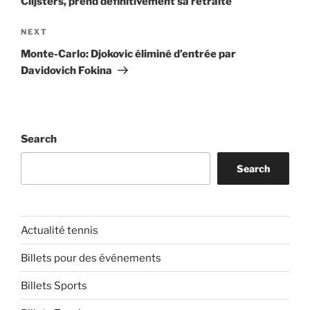
Clijsters, prend définitivement sa retraite
Next
NEXT
Post
Monte-Carlo: Djokovic éliminé d’entrée par
Davidovich Fokina
Search
Search
Actualité tennis
Billets pour des événements
Billets Sports