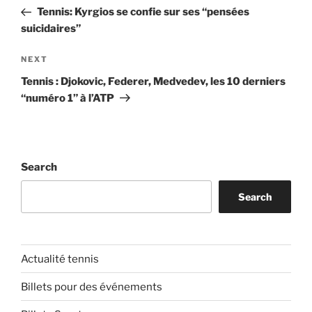
navigation
Post
Tennis: Kyrgios se confie sur ses “pensées
suicidaires”
Next
NEXT
Post
Tennis : Djokovic, Federer, Medvedev, les 10 derniers
“numéro 1” à l’ATP
Search
Search
Actualité tennis
Billets pour des événements