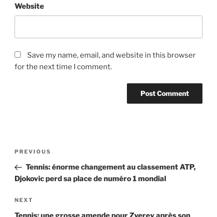
Website
Save my name, email, and website in this browser
for the next time I comment.
Post
Previous
PREVIOUS
navigation
Post
Tennis: énorme changement au classement ATP,
Djokovic perd sa place de numéro 1 mondial
Next
NEXT
Post
Tennis: une grosse amende pour Zverev après son