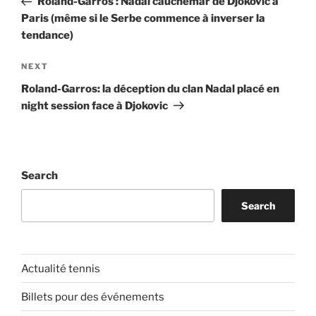
Roland-Garros : Nadal cauchemar de Djokovic à
Paris (même si le Serbe commence à inverser la
tendance)
Next
NEXT
Post
Roland-Garros: la déception du clan Nadal placé en
night session face à Djokovic
Search
Search
Actualité tennis
Billets pour des événements