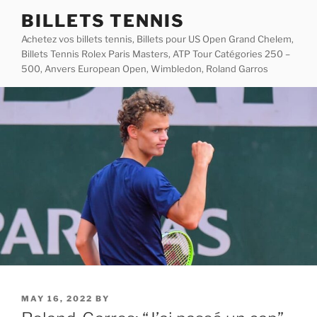
Skip
BILLETS TENNIS
to
Achetez vos billets tennis, Billets pour US Open Grand Chelem,
content
Billets Tennis Rolex Paris Masters, ATP Tour Catégories 250 –
500, Anvers European Open, Wimbledon, Roland Garros
POSTED
MAY 16, 2022
BY
ON