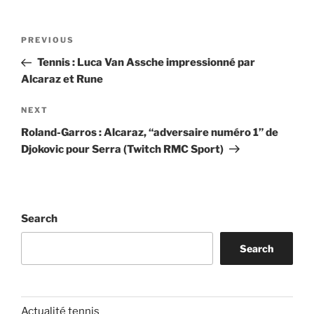
Post
Previous
PREVIOUS
navigation
Post
Tennis : Luca Van Assche impressionné par
Alcaraz et Rune
Next
NEXT
Post
Roland-Garros : Alcaraz, “adversaire numéro 1” de
Djokovic pour Serra (Twitch RMC Sport)
Search
Search
Actualité tennis