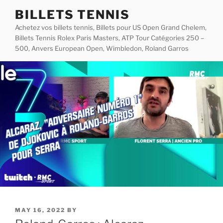
Skip
BILLETS TENNIS
to
Achetez vos billets tennis, Billets pour US Open Grand Chelem,
content
Billets Tennis Rolex Paris Masters, ATP Tour Catégories 250 –
500, Anvers European Open, Wimbledon, Roland Garros
POSTED
MAY 16, 2022
BY
ON