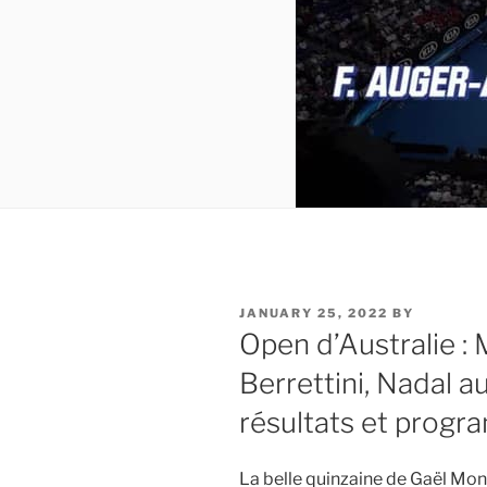
POSTED
JANUARY 25, 2022
BY
ON
Open d’Australie : 
Berrettini, Nadal a
résultats et prog
La belle quinzaine de Gaël Monf