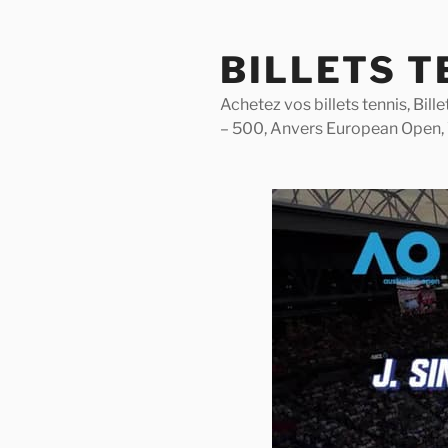
Skip
to
BILLETS T
content
Achetez vos billets tennis, Bil
– 500, Anvers European Open,