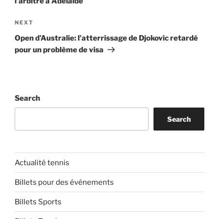
l’arbitre à Adelaïde
Next
NEXT
Post
Open d’Australie: l’atterrissage de Djokovic retardé
pour un problème de visa
Search
Search
Actualité tennis
Billets pour des événements
Billets Sports