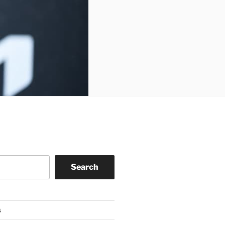
Search
s