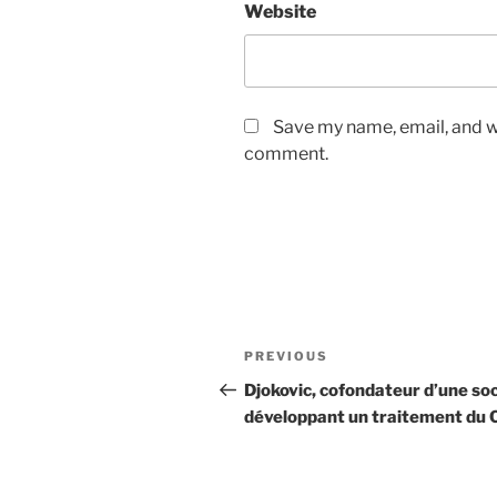
Website
Save my name, email, and we
comment.
Post
Previous
PREVIOUS
navigation
Post
Djokovic, cofondateur d’une so
développant un traitement du 