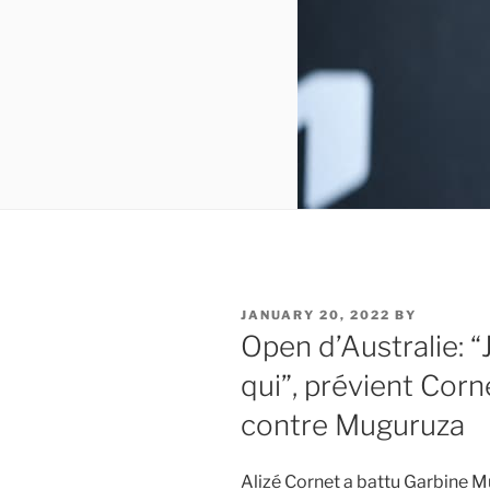
POSTED
JANUARY 20, 2022
BY
ON
Open d’Australie: “
qui”, prévient Corn
contre Muguruza
Alizé Cornet a battu Garbine Mu