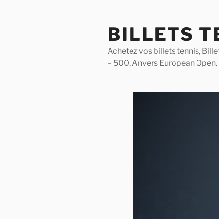
Skip
to
BILLETS T
content
Achetez vos billets tennis, Bil
– 500, Anvers European Open,