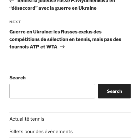
Tennis: la joueuse russe Pavlyuchenkova en
“désaccord” avec la guerre en Ukraine
Next
NEXT
Post
Guerre en Ukraine: les Russes exclus des
compétitions de sélection en tennis, mais pas des
tournois ATP et WTA
Search
Search
Actualité tennis
Billets pour des événements