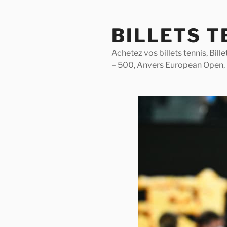
Skip
to
BILLETS T
content
Achetez vos billets tennis, Bil
– 500, Anvers European Open,