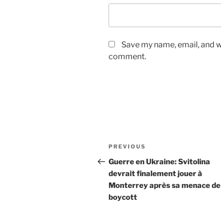
Save my name, email, and we
comment.
Post
Previous
PREVIOUS
navigation
Post
Guerre en Ukraine: Svitolina
devrait finalement jouer à
Monterrey après sa menace de
boycott