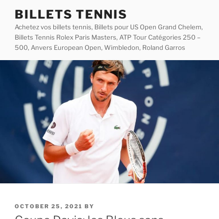
Skip
BILLETS TENNIS
to
Achetez vos billets tennis, Billets pour US Open Grand Chelem,
content
Billets Tennis Rolex Paris Masters, ATP Tour Catégories 250 –
500, Anvers European Open, Wimbledon, Roland Garros
POSTED
OCTOBER 25, 2021
BY
ON