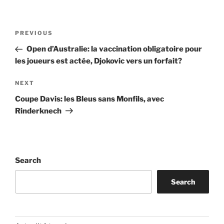
Post
Previous
PREVIOUS
navigation
Post
Open d’Australie: la vaccination obligatoire pour
les joueurs est actée, Djokovic vers un forfait?
Next
NEXT
Post
Coupe Davis: les Bleus sans Monfils, avec
Rinderknech
Search
Search