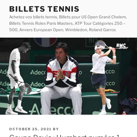
Skip
BILLETS TENNIS
to
Achetez vos billets tennis, Billets pour US Open Grand Chelem,
content
Billets Tennis Rolex Paris Masters, ATP Tour Catégories 250 –
500, Anvers European Open, Wimbledon, Roland Garros
POSTED
OCTOBER 25, 2021
BY
ON