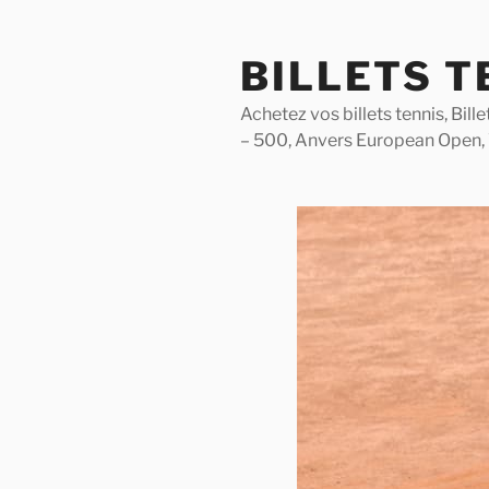
Skip
to
BILLETS T
content
Achetez vos billets tennis, Bil
– 500, Anvers European Open,