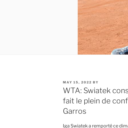
POSTED
MAY 15, 2022
BY
ON
WTA: Swiatek conse
fait le plein de co
Garros
Iga Swiatek a remporté ce dima