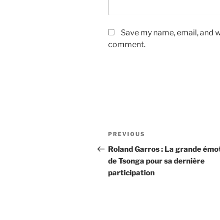
Save my name, email, and we
comment.
Post
Previous
PREVIOUS
navigation
Post
Roland Garros : La grande émo
de Tsonga pour sa dernière
participation