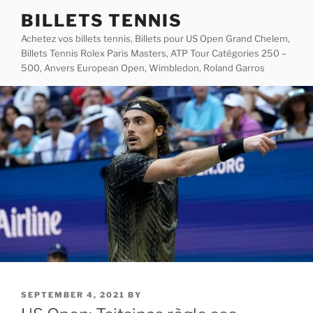
Skip
BILLETS TENNIS
to
Achetez vos billets tennis, Billets pour US Open Grand Chelem,
content
Billets Tennis Rolex Paris Masters, ATP Tour Catégories 250 –
500, Anvers European Open, Wimbledon, Roland Garros
POSTED
SEPTEMBER 4, 2021
BY
ON