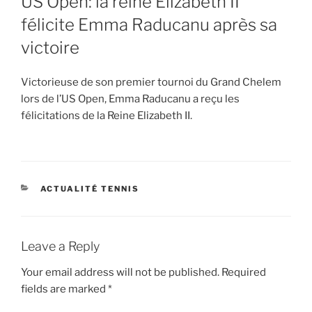
US Open: la reine Elizabeth II
félicite Emma Raducanu après sa
victoire
Victorieuse de son premier tournoi du Grand Chelem
lors de l’US Open, Emma Raducanu a reçu les
félicitations de la Reine Elizabeth II.
CATEGORIES
ACTUALITÉ TENNIS
Leave a Reply
Your email address will not be published.
Required
fields are marked
*