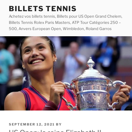
Skip
BILLETS TENNIS
to
Achetez vos billets tennis, Billets pour US Open Grand Chelem,
content
Billets Tennis Rolex Paris Masters, ATP Tour Catégories 250 –
500, Anvers European Open, Wimbledon, Roland Garros
POSTED
SEPTEMBER 12, 2021
BY
ON