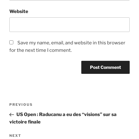
Website
Save my name, email, and website in this browser
for the next time I comment.
Post
Previous
PREVIOUS
navigation
Post
US Open : Raducanu a eu des “visions” sur sa
victoire finale
Next
NEXT