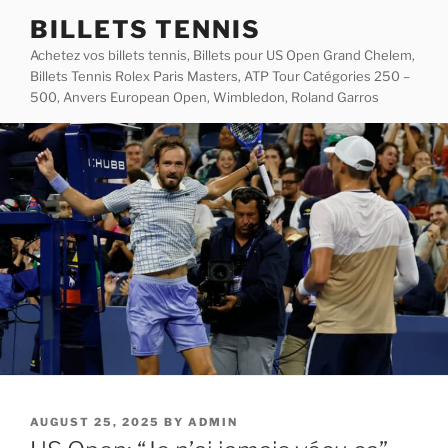
Skip
BILLETS TENNIS
to
Achetez vos billets tennis, Billets pour US Open Grand Chelem,
content
Billets Tennis Rolex Paris Masters, ATP Tour Catégories 250 –
500, Anvers European Open, Wimbledon, Roland Garros
POSTED
AUGUST 25, 2025
BY
ADMIN
ON