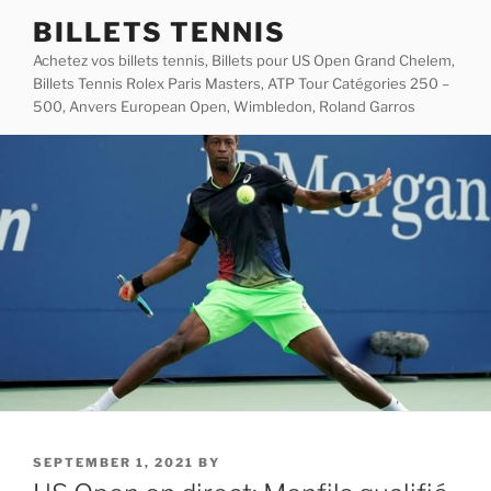
Skip
BILLETS TENNIS
to
Achetez vos billets tennis, Billets pour US Open Grand Chelem,
content
Billets Tennis Rolex Paris Masters, ATP Tour Catégories 250 –
500, Anvers European Open, Wimbledon, Roland Garros
POSTED
SEPTEMBER 1, 2021
BY
ON