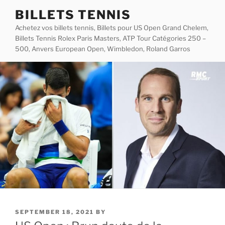
Skip
BILLETS TENNIS
to
Achetez vos billets tennis, Billets pour US Open Grand Chelem,
content
Billets Tennis Rolex Paris Masters, ATP Tour Catégories 250 –
500, Anvers European Open, Wimbledon, Roland Garros
POSTED
SEPTEMBER 18, 2021
BY
ON