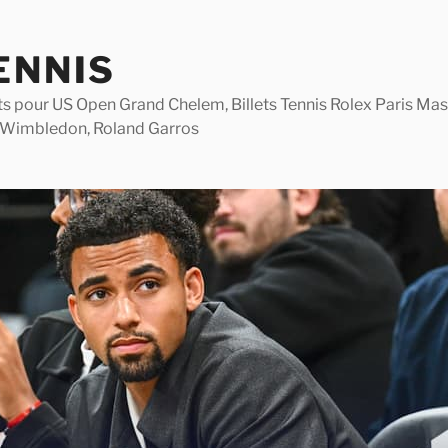
ENNIS
lets pour US Open Grand Chelem, Billets Tennis Rolex Paris M
 Wimbledon, Roland Garros