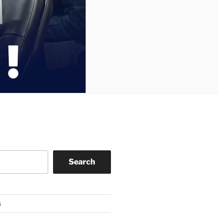
Search
s