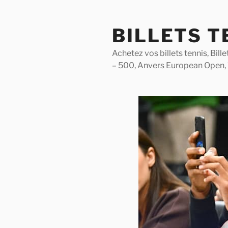
Skip
to
BILLETS T
content
Achetez vos billets tennis, Bil
– 500, Anvers European Open,