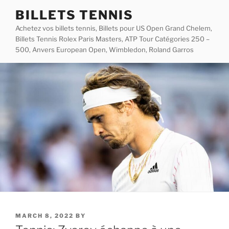
Skip
BILLETS TENNIS
to
Achetez vos billets tennis, Billets pour US Open Grand Chelem,
content
Billets Tennis Rolex Paris Masters, ATP Tour Catégories 250 –
500, Anvers European Open, Wimbledon, Roland Garros
POSTED
MARCH 8, 2022
BY
ON