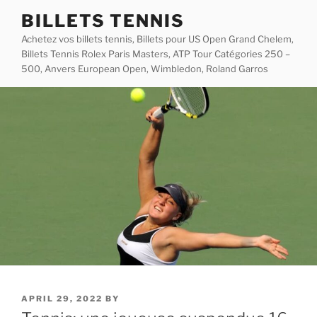
Skip
BILLETS TENNIS
to
Achetez vos billets tennis, Billets pour US Open Grand Chelem,
content
Billets Tennis Rolex Paris Masters, ATP Tour Catégories 250 –
500, Anvers European Open, Wimbledon, Roland Garros
POSTED
APRIL 29, 2022
BY
ON