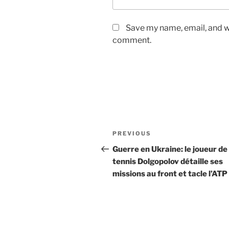
Save my name, email, and we
comment.
Post
Previous
PREVIOUS
navigation
Post
Guerre en Ukraine: le joueur de
tennis Dolgopolov détaille ses
missions au front et tacle l’ATP