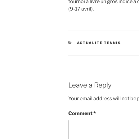
tournoi a livré un gros indice 
(9-17 avril).
CATEGORIES
ACTUALITÉ TENNIS
Leave a Reply
Your email address will not be 
Comment
*