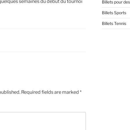
à quelques semaines du début du tournoi
Billets pour d
Billets Sports
Billets Tennis
published.
Required fields are marked
*