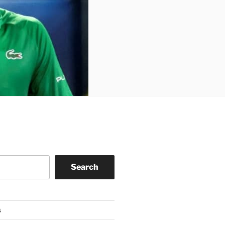
Search
s