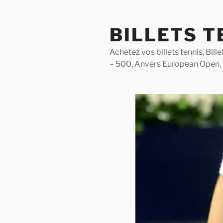
Skip
to
BILLETS T
content
Achetez vos billets tennis, Bil
– 500, Anvers European Open,