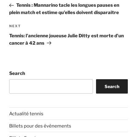
navigation
Post
Tennis : Mannarino tacle les longues pauses en
plein match et estime qu’elles doivent disparaitre
Next
NEXT
Post
Tennis: l’ancienne joueuse Julie Ditty est morte d’un
cancer à 42 ans
Search
Search
Actualité tennis
Billets pour des événements