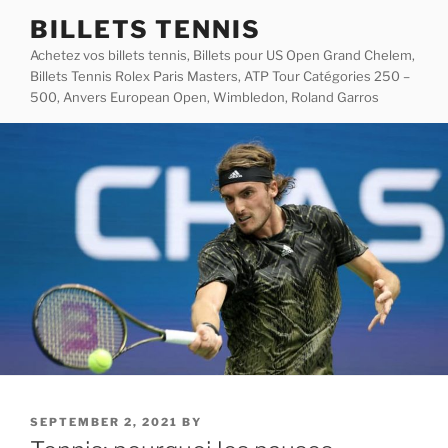
Skip
BILLETS TENNIS
to
Achetez vos billets tennis, Billets pour US Open Grand Chelem,
content
Billets Tennis Rolex Paris Masters, ATP Tour Catégories 250 –
500, Anvers European Open, Wimbledon, Roland Garros
POSTED
SEPTEMBER 2, 2021
BY
ON