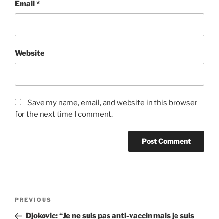
Email
*
Website
Save my name, email, and website in this browser
for the next time I comment.
Post
Previous
PREVIOUS
navigation
Post
Djokovic: “Je ne suis pas anti-vaccin mais je suis