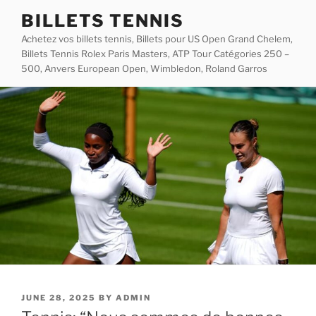
Skip
BILLETS TENNIS
to
Achetez vos billets tennis, Billets pour US Open Grand Chelem,
content
Billets Tennis Rolex Paris Masters, ATP Tour Catégories 250 –
500, Anvers European Open, Wimbledon, Roland Garros
POSTED
JUNE 28, 2025
BY
ADMIN
ON