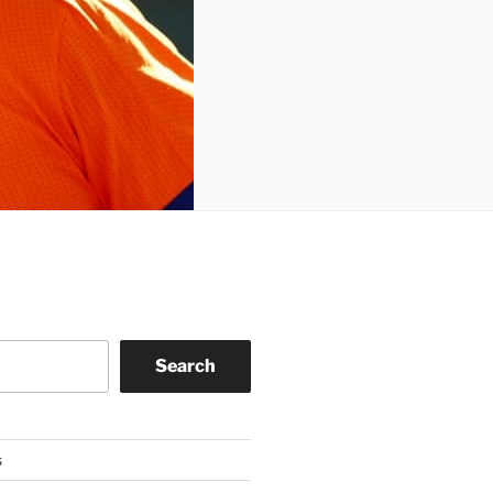
Search
s