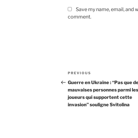
Save my name, email, and we
comment.
Post
Previous
PREVIOUS
navigation
Post
Guerre en Ukraine : “Pas que d
mauvaises personnes parmi le
joueurs qui supportent cette
invasion” souligne Svitolina