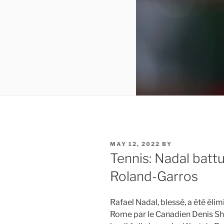
POSTED
MAY 12, 2022
BY
ON
Tennis: Nadal battu
Roland-Garros
Rafael Nadal, blessé, a été éli
Rome par le Canadien Denis Sha