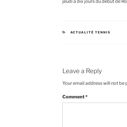
jeudi à dix jours du début de R
CATEGORIES
ACTUALITÉ TENNIS
Leave a Reply
Your email address will not be 
Comment
*