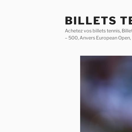
Skip
to
BILLETS T
content
Achetez vos billets tennis, Bil
– 500, Anvers European Open,