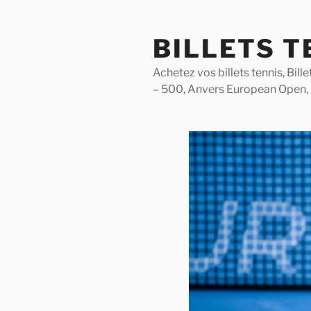
Skip
to
BILLETS T
content
Achetez vos billets tennis, Bil
– 500, Anvers European Open,