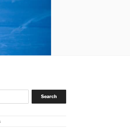
Search
s