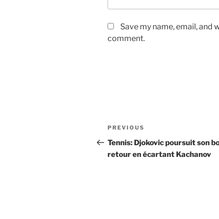
Save my name, email, and we
comment.
Post
Previous
PREVIOUS
navigation
Post
Tennis: Djokovic poursuit son b
retour en écartant Kachanov