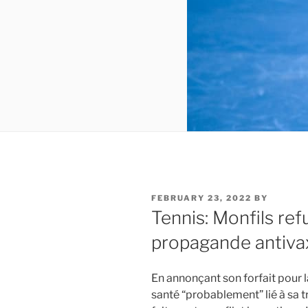
POSTED
FEBRUARY 23, 2022
BY
ON
Tennis: Monfils re
propagande antiva
En annonçant son forfait pour 
santé “probablement” lié à sa t