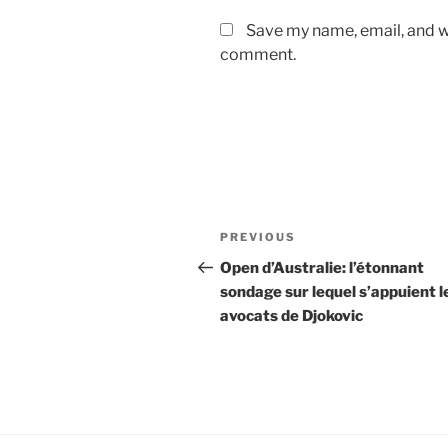
Save my name, email, and we
comment.
Post
Previous
PREVIOUS
navigation
Post
Open d’Australie: l’étonnant
sondage sur lequel s’appuient l
avocats de Djokovic