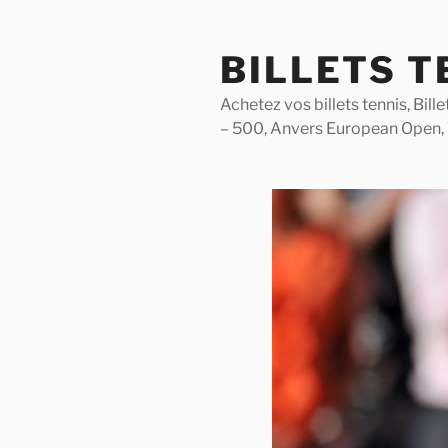
Skip
to
BILLETS T
content
Achetez vos billets tennis, Bil
– 500, Anvers European Open,