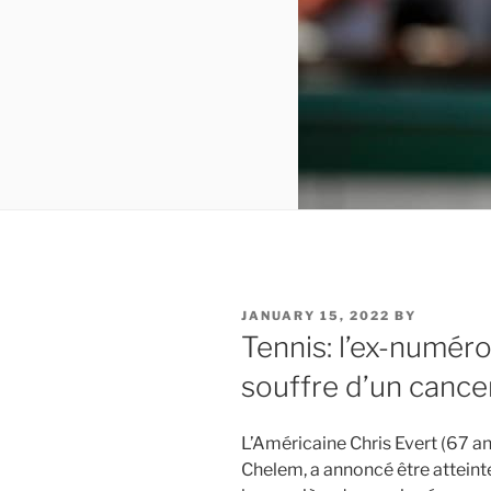
POSTED
JANUARY 15, 2022
BY
ON
Tennis: l’ex-numéro
souffre d’un cance
L’Américaine Chris Evert (67 an
Chelem, a annoncé être atteint