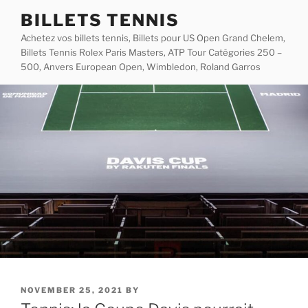
Skip
BILLETS TENNIS
to
Achetez vos billets tennis, Billets pour US Open Grand Chelem,
content
Billets Tennis Rolex Paris Masters, ATP Tour Catégories 250 –
500, Anvers European Open, Wimbledon, Roland Garros
POSTED
NOVEMBER 25, 2021
BY
ON