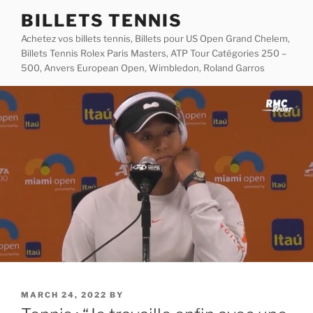
Skip
BILLETS TENNIS
to
Achetez vos billets tennis, Billets pour US Open Grand Chelem,
content
Billets Tennis Rolex Paris Masters, ATP Tour Catégories 250 –
500, Anvers European Open, Wimbledon, Roland Garros
POSTED
MARCH 24, 2022
BY
ON