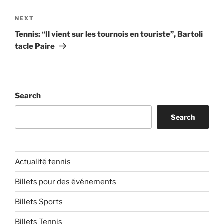
Next
NEXT
Post
Tennis: “Il vient sur les tournois en touriste”, Bartoli
tacle Paire
Search
Search
Actualité tennis
Billets pour des événements
Billets Sports
Billets Tennis