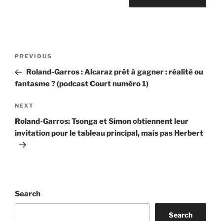
Post
Previous
PREVIOUS
navigation
Post
Roland-Garros : Alcaraz prêt à gagner : réalité ou
fantasme ? (podcast Court numéro 1)
Next
NEXT
Post
Roland-Garros: Tsonga et Simon obtiennent leur
invitation pour le tableau principal, mais pas Herbert
Search
Search