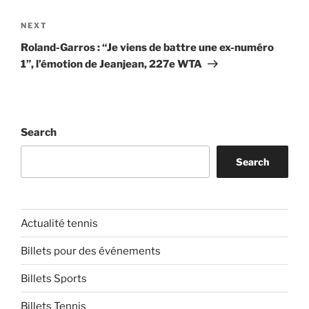
Next
NEXT
Post
Roland-Garros : “Je viens de battre une ex-numéro
1”, l’émotion de Jeanjean, 227e WTA
Search
Search
Actualité tennis
Billets pour des événements
Billets Sports
Billets Tennis