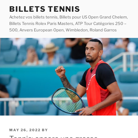
Skip
BILLETS TENNIS
to
Achetez vos billets tennis, Billets pour US Open Grand Chelem,
content
Billets Tennis Rolex Paris Masters, ATP Tour Catégories 250 –
500, Anvers European Open, Wimbledon, Roland Garros
POSTED
MAY 26, 2022
BY
ON