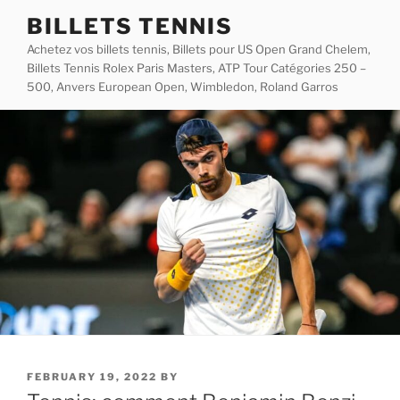
Skip
BILLETS TENNIS
to
Achetez vos billets tennis, Billets pour US Open Grand Chelem,
content
Billets Tennis Rolex Paris Masters, ATP Tour Catégories 250 –
500, Anvers European Open, Wimbledon, Roland Garros
POSTED
FEBRUARY 19, 2022
BY
ON