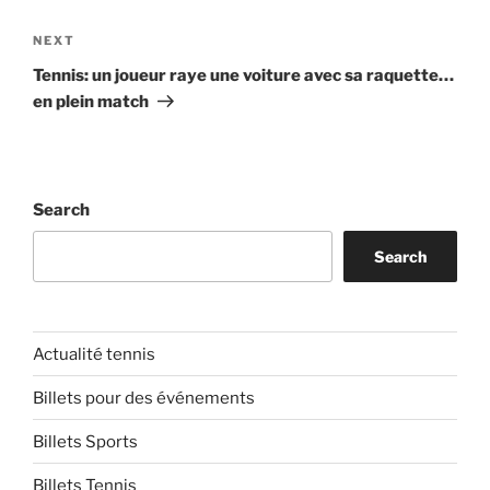
Next
NEXT
Post
Tennis: un joueur raye une voiture avec sa raquette…
en plein match
Search
Search
Actualité tennis
Billets pour des événements
Billets Sports
Billets Tennis