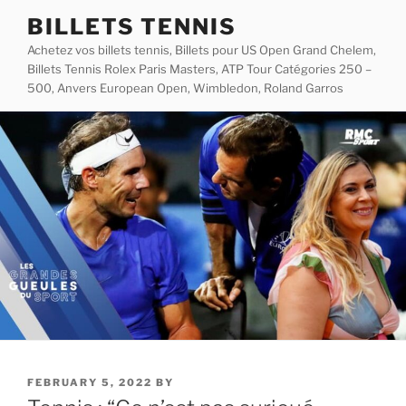
Skip
BILLETS TENNIS
to
Achetez vos billets tennis, Billets pour US Open Grand Chelem,
content
Billets Tennis Rolex Paris Masters, ATP Tour Catégories 250 –
500, Anvers European Open, Wimbledon, Roland Garros
POSTED
FEBRUARY 5, 2022
BY
ON