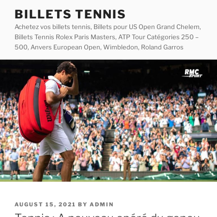
Skip
BILLETS TENNIS
to
Achetez vos billets tennis, Billets pour US Open Grand Chelem,
content
Billets Tennis Rolex Paris Masters, ATP Tour Catégories 250 –
500, Anvers European Open, Wimbledon, Roland Garros
POSTED
AUGUST 15, 2021
BY
ADMIN
ON