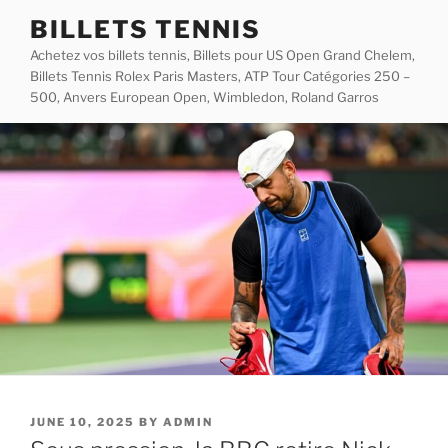
Skip
BILLETS TENNIS
to
Achetez vos billets tennis, Billets pour US Open Grand Chelem,
content
Billets Tennis Rolex Paris Masters, ATP Tour Catégories 250 –
500, Anvers European Open, Wimbledon, Roland Garros
POSTED
JUNE 10, 2025
BY
ADMIN
ON