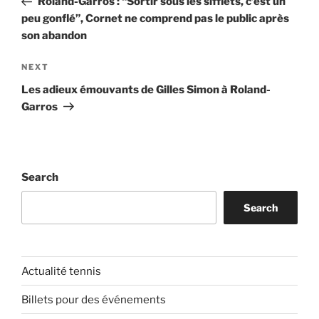
Roland-Garros : “Sortir sous les sifflets, c’est un
peu gonflé”, Cornet ne comprend pas le public après
son abandon
Next
NEXT
Post
Les adieux émouvants de Gilles Simon à Roland-
Garros
Search
Search
Actualité tennis
Billets pour des événements