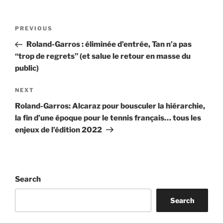
Post
Previous
PREVIOUS
navigation
Post
Roland-Garros : éliminée d’entrée, Tan n’a pas
“trop de regrets” (et salue le retour en masse du
public)
Next
NEXT
Post
Roland-Garros: Alcaraz pour bousculer la hiérarchie,
la fin d’une époque pour le tennis français… tous les
enjeux de l’édition 2022
Search
Search