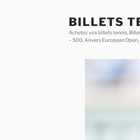
Skip
to
BILLETS T
content
Achetez vos billets tennis, Bil
– 500, Anvers European Open,