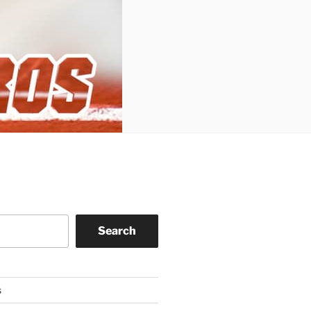
Search
s