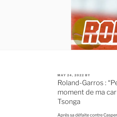
POSTED
MAY 24, 2022
BY
ON
Roland-Garros : “Pe
moment de ma carri
Tsonga
Après sa défaite contre Casper 