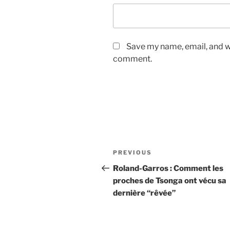
Save my name, email, and we
comment.
Post
Previous
PREVIOUS
navigation
Post
Roland-Garros : Comment les
proches de Tsonga ont vécu sa
dernière “rêvée”