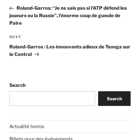
navigation
Post
Roland-Garros: “Je ne sais pas si l’ATP défend les
joueurs ou la Russie”, l’énorme coup de gueule de
Paire
Next
NEXT
Post
Roland-Garros : Les émouvants adieux de Tsonga sur
le Central
Search
Search
Actualité tennis
Billets pour des événements