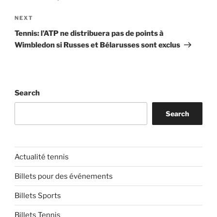
Next
NEXT
Post
Tennis: l’ATP ne distribuera pas de points à
Wimbledon si Russes et Bélarusses sont exclus
Search
Search
Actualité tennis
Billets pour des événements
Billets Sports
Billets Tennis