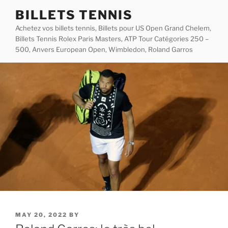
Skip
BILLETS TENNIS
to
Achetez vos billets tennis, Billets pour US Open Grand Chelem,
content
Billets Tennis Rolex Paris Masters, ATP Tour Catégories 250 –
500, Anvers European Open, Wimbledon, Roland Garros
POSTED
MAY 20, 2022
BY
ON