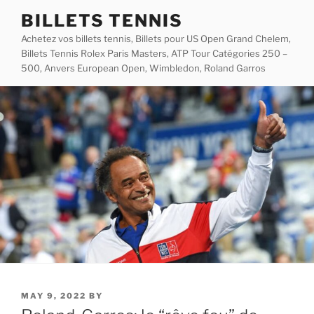
Skip
BILLETS TENNIS
to
Achetez vos billets tennis, Billets pour US Open Grand Chelem,
content
Billets Tennis Rolex Paris Masters, ATP Tour Catégories 250 –
500, Anvers European Open, Wimbledon, Roland Garros
POSTED
MAY 9, 2022
BY
ON