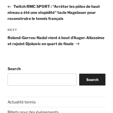
navigation
Post
Twitch RMC SPORT : “Arrêter les pôles de haut
niveau a été une stupidité” tacle Hagelauer pour
reconstruire le tennis français
Next
NEXT
Post
Roland-Garros: Nadal vient à bout d’Auger-Aliassime
et rejoint Djokovic en quart de finale
Search
Search
Actualité tennis
Billets pour des événements