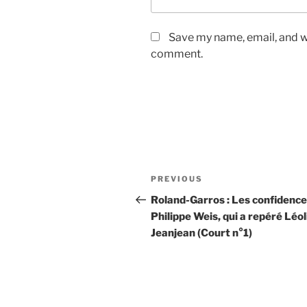
Save my name, email, and we
comment.
Post
Previous
PREVIOUS
navigation
Post
Roland-Garros : Les confidence
Philippe Weis, qui a repéré Léol
Jeanjean (Court n°1)