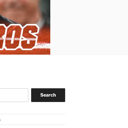
Search
s