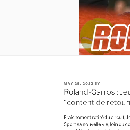
POSTED
MAY 28, 2022
BY
ON
Roland-Garros : Jeu
“content de retour
Fraîchement retiré du circuit,
Sport sa nouvelle vie, loin du 