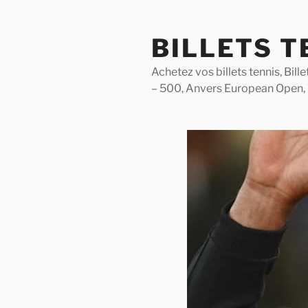
Skip
to
BILLETS T
content
Achetez vos billets tennis, Bil
– 500, Anvers European Open,