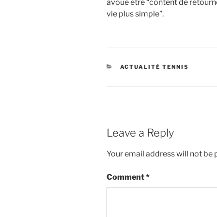
avoué être “content de retourn
vie plus simple”.
CATEGORIES
ACTUALITÉ TENNIS
Leave a Reply
Your email address will not be 
Comment
*