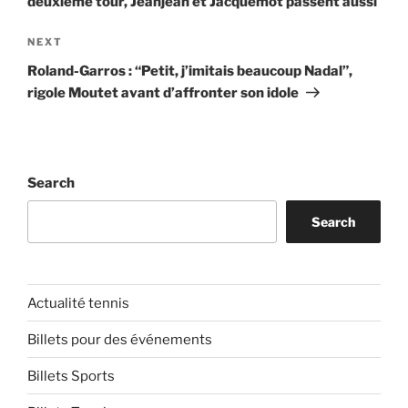
deuxième tour, Jeanjean et Jacquemot passent aussi
Next
NEXT
Post
Roland-Garros : “Petit, j’imitais beaucoup Nadal”,
rigole Moutet avant d’affronter son idole
Search
Search
Actualité tennis
Billets pour des événements
Billets Sports