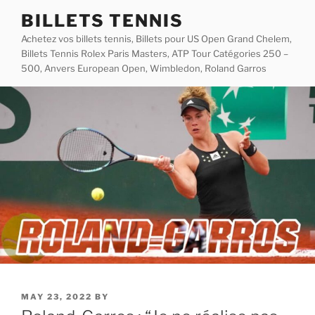
Skip
BILLETS TENNIS
to
Achetez vos billets tennis, Billets pour US Open Grand Chelem,
content
Billets Tennis Rolex Paris Masters, ATP Tour Catégories 250 –
500, Anvers European Open, Wimbledon, Roland Garros
POSTED
MAY 23, 2022
BY
ON